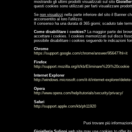
mostrando gli ultimi prodotti visuailzzati sul sito
Gioieller
questi cookies sono utilizzati per farti visualizzare prodott
Se
non visualizzi
nella parte inferiore del sito il Banner ch
acconsentito al loro l'utilizzo.
Il consenso ha una durata di 365 giorni; scaduto tale termi
Come disabilitare i cookies?
La maggior parte dei brows
accettare i cookies. I cookies memorizzati sul disco fiss
possibile disabilitare i cookies seguendo le indicazioni forn
Chrome
https://support.google.com/chrome/answer/95647?hl=it
Firefox
http://support.mozilla.org/it/kb/Eliminare%20i%20cookie
Internet Explorer
http://windows.microsoft.com/it-it/internet-explorer/dele
Opera
http://www.opera.com/help/tutorials/security/privacy/
Safari
http://support.apple.com/kb/ph11920
Puoi trovare più informazion
Gioielleria Suligoj
web site may use cookies
to offer its