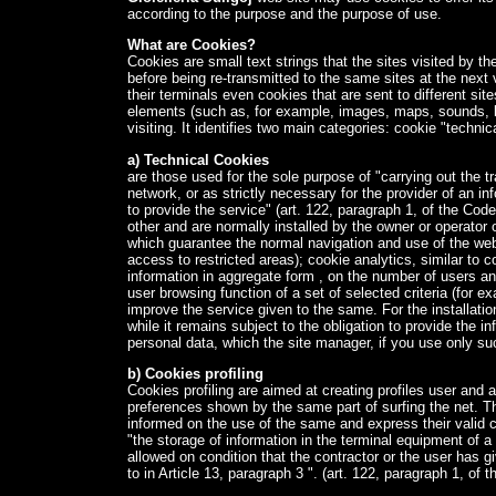
according to the purpose
and
the purpose
of use
.
What are Cookies?
Cookies are small text strings that the sites visited by th
before being re-transmitted to the same sites at the next v
their terminals even cookies that are sent to different si
elements (such as, for example, images, maps, sounds, li
visiting. It identifies two main categories: cookie "technic
a) Technical Cookies
are those used for the sole purpose of "carrying out the
network, or as strictly necessary for the provider of an in
to provide the service" (art. 122, paragraph 1, of the Cod
other and are normally installed by the owner or operator 
which guarantee the normal navigation and use of the web
access to restricted areas); cookie analytics, similar to c
information in aggregate form , on the number of users and 
user browsing function of a set of selected criteria (for e
improve the service given to the same. For the installatio
while it remains subject to the obligation to provide the i
personal data, which the site manager, if you use only s
b) Cookies profiling
Cookies profiling are aimed at creating profiles user and 
preferences shown by the same part of surfing the net. Th
informed on the use of the same and express their valid c
"the storage of information in the terminal equipment of a
allowed on condition that the contractor or the user has g
to in Article 13, paragraph 3 ". (art. 122, paragraph 1, of 