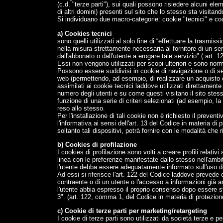
(c.d. "terze parti"), sui quali possono risiedere alcuni el
di altri domini) presenti sul sito che lo stesso sta visitand
Si individuano due macro-categorie: cookie "tecnici" e coo
a) Cookies tecnici
sono quelli utilizzati al solo fine di “effettuare la trasm
nella misura strettamente necessaria al fornitore di un ser
dall'abbonato o dall'utente a erogare tale servizio" ( art. 
Essi non vengono utilizzati per scopi ulteriori e sono norm
Possono essere suddivisi in cookie di navigazione o di se
web (permettendo, ad esempio, di realizzare un acquisto o
assimilati ai cookie tecnici laddove utilizzati direttamente
numero degli utenti e su come questi visitano il sito stess
funzione di una serie di criteri selezionati (ad esempio, la l
reso allo stesso.
Per l'installazione di tali cookie non è richiesto il preven
l'informativa ai sensi dell'art. 13 del Codice in materia di p
soltanto tali dispositivi, potrà fornire con le modalità che r
b) Cookies di profilazione
I cookies di profilazione sono volti a creare profili relativi
linea con le preferenze manifestate dallo stesso nell'ambi
l'utente debba essere adeguatamente informato sull'uso de
Ad essi si riferisce l'art. 122 del Codice laddove prevede 
contraente o di un utente o l'accesso a informazioni già 
l'utente abbia espresso il proprio consenso dopo essere st
3". (art. 122, comma 1, del Codice in materia di protezione
c) Cookie di terze parti per marketing/retargeting
I cookie di terze parti sono utilizzati da società terze e perm