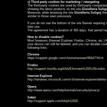
c) Third-party cookies for marketing / retargeting
The third-party cookies are used by third-party companies
showing the latest products on the site
Gioielleria Sulig
Moreover, while browsing the site
Gioielleria Suligoj
the
similar to those seen previously.
If
you do not see
the bottom of
the
site
Banner
requiring
their
use
.
The
agreement
has a duration of
365 days
;
that period h
How to disable cookies?
Most browsers (Internet Explorer, Firefox, Chrome, etc.) 
your device can still be deleted, and you can disable cook
following links:
Chrome
https://support.google.com/chrome/answer/95647?hl=it
Firefox
http://support.mozilla.org/it/kb/Eliminare%20i%20cookie
Internet Explorer
http://windows.microsoft.com/it-it/internet-explorer/dele
Opera
http://www.opera.com/help/tutorials/security/privacy/
Safari
http://support.apple.com/kb/ph11920